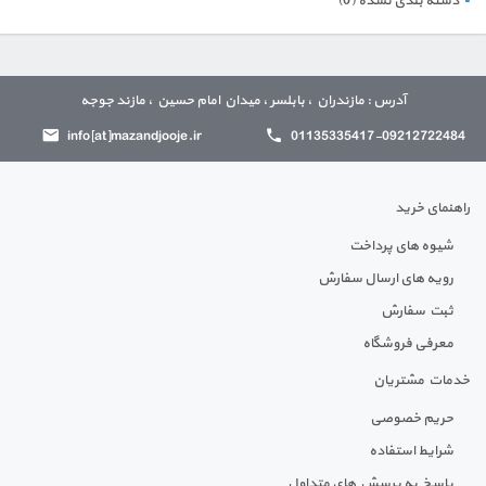
دسته بندی نشده
(0)
آدرس : مازندران ، بابلسر ، میدان امام حسین ، مازند جوجه
info[at]mazandjooje.ir
01135335417-09212722484
راهنمای خرید
شیوه های پرداخت
رویه های ارسال سفارش
ثبت سفارش
معرفی فروشگاه
خدمات مشتریان
حریم خصوصی
شرایط استفاده
پاسخ به پرسش های متداول